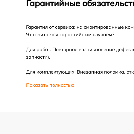
Гарантийные обязательст
Замена термотрубок
Гарантия от сервиса: на смонтированные ко
Замена станции airport
Что считается гарантийным случаем?
Замена подсветки матрицы
Для работ: Повторное возникновение дефект
запчасти).
Замена батареи
Для комплектующих: Внезапная поломка, отк
Замена аудио выхода
Показать полностью
Замена VGA порта
Замена S-Video порта
Чистка от вирусов