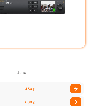
Цена
450 р
600 р