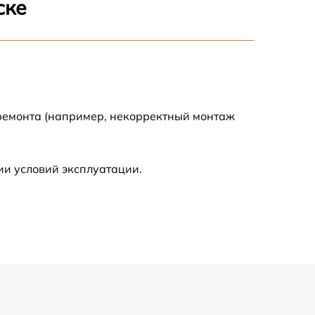
ске
500 р
600 р
600 р
 ремонта (например, некорректный монтаж
1600 р
ии условий эксплуатации.
600 р
500 р
500 р
600 р