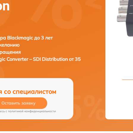
on
ра Blackmagic до 3 лет
 желанию
бращения
c Converter – SDI Distribution от 35
я со специалистом
Оставить заявку
есь c
политикой конфиденциальности