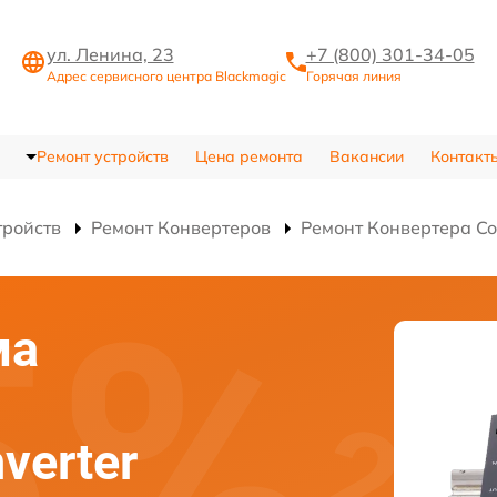
ул. Ленина, 23
+7 (800) 301-34-05
Адрес сервисного центра Blackmagic
Горячая линия
Ремонт устройств
Цена ремонта
Вакансии
Контакт
тройств
Ремонт Конвертеров
Ремонт Конвертера Conv
ма
verter