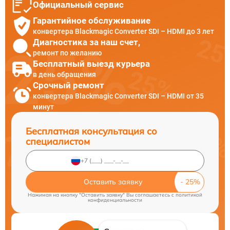
Официальный сервис
Гарантийное обслуживание
конвертера Blackmagic Converter SDI – HDMI до 3 лет
Диагностика за наш счет,
ремонт по желанию
Бесплатный выезд курьера
в день обращения
Срочный ремонт
конвертера Blackmagic Converter SDI – HDMI от 35
минут
Бесплатная консультация со
специалистом
Оставить заявку
Нажимая на кнопку "Оставить заявку" Вы соглашаетесь c
политикой
конфиденциальности