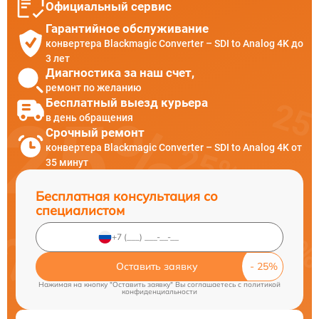
Официальный сервис
Гарантийное обслуживание
конвертера Blackmagic Converter – SDI to Analog 4K до
3 лет
Диагностика за наш счет,
ремонт по желанию
Бесплатный выезд курьера
в день обращения
Срочный ремонт
конвертера Blackmagic Converter – SDI to Analog 4K от
35 минут
Бесплатная консультация со
специалистом
Оставить заявку
Нажимая на кнопку "Оставить заявку" Вы соглашаетесь c
политикой
конфиденциальности