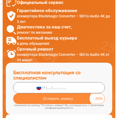
Официальный сервис
Гарантийное обслуживание
конвертера Blackmagic Converter – SDI to Audio 4K до
3 лет
Диагностика за наш счет,
ремонт по желанию
Бесплатный выезд курьера
в день обращения
Срочный ремонт
конвертера Blackmagic Converter – SDI to Audio 4K от
35 минут
Бесплатная консультация со
специалистом
Оставить заявку
Нажимая на кнопку "Оставить заявку" Вы соглашаетесь c
политикой
конфиденциальности