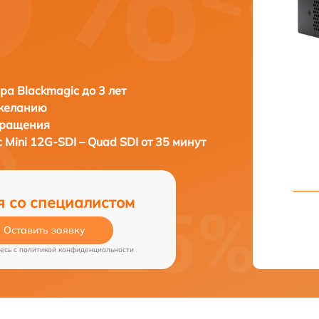
ра Blackmagic до 3 лет
 желанию
бращения
 Mini 12G-SDI – Quad SDI от 35 минут
я со специалистом
Оставить заявку
есь c
политикой конфиденциальности