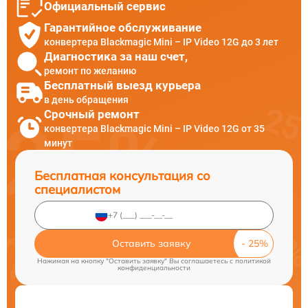
Официальный сервис
Гарантийное обслуживание
конвертера Blackmagic Mini – IP Video 12G до 3 лет
Диагностика за наш счет,
ремонт по желанию
Бесплатный выезд курьера
в день обращения
Срочный ремонт
конвертера Blackmagic Mini – IP Video 12G от 35
минут
Бесплатная консультация со
специалистом
Оставить заявку
Нажимая на кнопку "Оставить заявку" Вы соглашаетесь c
политикой
конфиденциальности