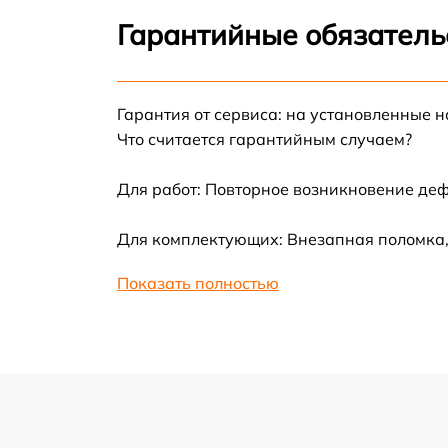
Замена цепи питания
Гарантийные обязатель
Замена термотрубок
Гарантия от сервиса: на установленные н
Замена станции airport
Что считается гарантийным случаем?
Замена подсветки матрицы
Для работ: Повторное возникновение деф
Замена батареи
Для комплектующих: Внезапная поломка,
Показать полностью
Замена аудио выхода
Замена VGA порта
Замена S-Video порта