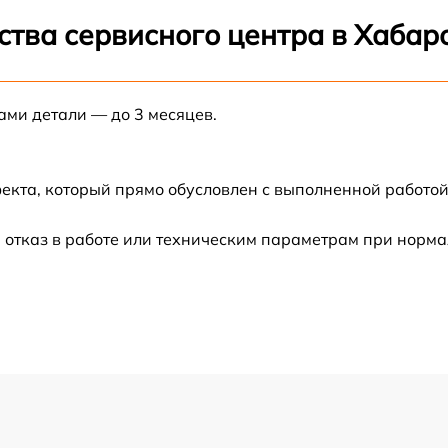
от 120 мин
ства сервисного центра в Хабар
от 60 мин
ами детали — до 3 месяцев.
от 60 мин
от 60 мин
екта, который прямо обусловлен с выполненной работой
от 30 мин
 отказ в работе или техническим параметрам при норм
от 60 мин
от 60 мин
от 60 мин