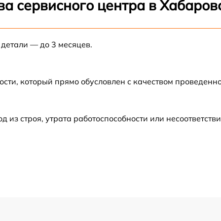
ва сервисного центра в Хабаров
от 60 мин
 детали — до 3 месяцев.
от 60 мин
от 60 мин
ости, который прямо обусловлен с качеством проведенн
от 30 мин
из строя, утрата работоспособности или несоответств
от 60 мин
от 60 мин
от 60 мин
от 60 мин