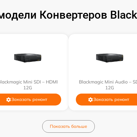
одели Конвертеров Black
от 60 мин
от 60 мин
от 60 мин
от 60 мин
lackmagic Mini SDI – HDMI
Blackmagic Mini Audio – S
12G
12G
Заказать ремонт
Заказать ремонт
Показать больше