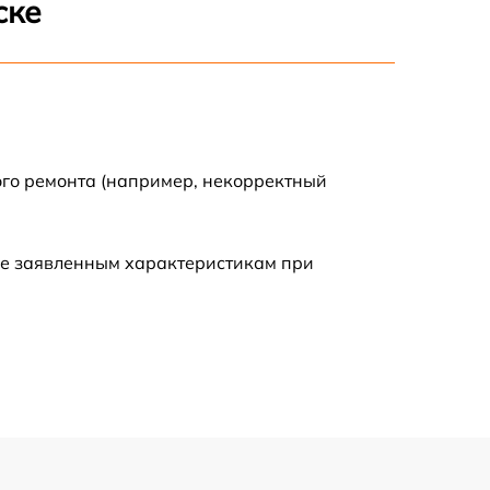
ске
500 р
600 р
600 р
ого ремонта (например, некорректный
1600 р
ие заявленным характеристикам при
600 р
500 р
500 р
600 р