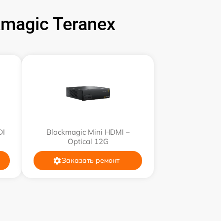
magic Teranex
600 р
900 р
800 р
700 р
DI
Blackmagic Mini HDMI –
Optical 12G
Заказать ремонт