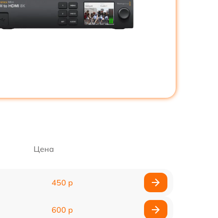
Цена
450 р
600 р