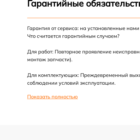
Гарантийные обязательст
Замена термотрубок
Гарантия от сервиса: на установленные нами
Замена станции airport
Что считается гарантийным случаем?
Замена подсветки матрицы
Для работ: Повторное проявление неисправн
монтаж запчасти).
Замена батареи
Для комплектующих: Преждевременный выход 
Замена аудио выхода
соблюдении условий эксплуатации.
Показать полностью
Замена VGA порта
Замена S-Video порта
Чистка от вирусов