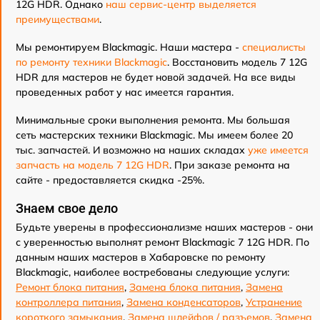
12G HDR. Однако
наш сервис-центр выделяется
преимуществами
.
Мы ремонтируем Blackmagic. Наши мастера -
специалисты
по ремонту техники Blackmagic
. Восстановить модель 7 12G
HDR для мастеров не будет новой задачей. На все виды
проведенных работ у нас имеется гарантия.
Минимальные сроки выполнения ремонта. Мы большая
сеть мастерских техники Blackmagic. Мы имеем более 20
тыс. запчастей. И возможно на наших складах
уже имеется
запчасть на модель 7 12G HDR
. При заказе ремонта на
сайте - предоставляется скидка -25%.
Знаем свое дело
Будьте уверены в профессионализме наших мастеров - они
с уверенностью выполнят ремонт Blackmagic 7 12G HDR. По
данным наших мастеров в Хабаровске по ремонту
Blackmagic, наиболее востребованы следующие услуги:
Ремонт блока питания
,
Замена блока питания
,
Замена
контроллера питания
,
Замена конденсаторов
,
Устранение
короткого замыкания
,
Замена шлейфов / разъемов
,
Замена