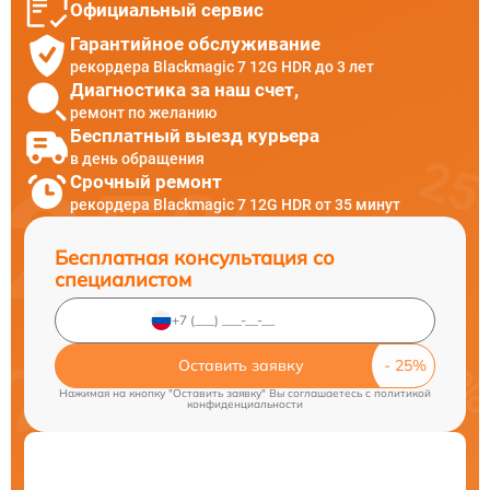
Официальный сервис
Гарантийное обслуживание
рекордера Blackmagic 7 12G HDR до 3 лет
Диагностика за наш счет,
ремонт по желанию
Бесплатный выезд курьера
в день обращения
Срочный ремонт
рекордера Blackmagic 7 12G HDR от 35 минут
Бесплатная консультация со
специалистом
Оставить заявку
Нажимая на кнопку "Оставить заявку" Вы соглашаетесь c
политикой
конфиденциальности