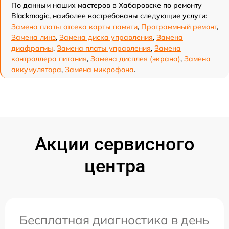
По данным наших мастеров в Хабаровске по ремонту
Blackmagic, наиболее востребованы следующие услуги:
Замена платы отсека карты памяти
,
Программный ремонт
,
Замена линз
,
Замена диска управления
,
Замена
диафрагмы
,
Замена платы управления
,
Замена
контроллера питания
,
Замена дисплея (экрана)
,
Замена
аккумулятора
,
Замена микрофона
.
Акции сервисного
центра
Бесплатная диагностика в день