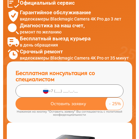
Официальный сервис
Гарантийное обслуживание
видеокамеры Blackmagic Camera 4K Pro до 3 лет
Диагностика за наш счет,
ремонт по желанию
Бесплатный выезд курьера
в день обращения
Срочный ремонт
видеокамеры Blackmagic Camera 4K Pro от 35 минут
Бесплатная консультация со
специалистом
Оставить заявку
Нажимая на кнопку "Оставить заявку" Вы соглашаетесь c
политикой
конфиденциальности