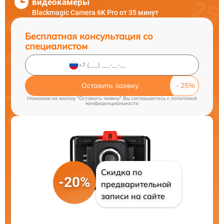
видеокамеры
Blackmagic Camera 6K Pro от 35 минут
Бесплатная консультация со
специалистом
Оставить заявку
Нажимая на кнопку "Оставить заявку" Вы соглашаетесь c
политикой
конфиденциальности
Скидка по
-20%
предварительной
записи на сайте