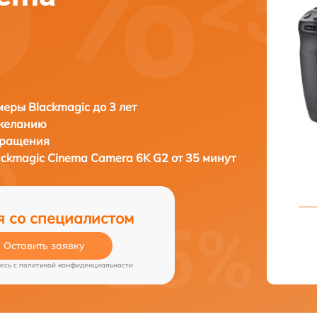
еры Blackmagic до 3 лет
 желанию
бращения
ackmagic Cinema Camera 6K G2 от 35 минут
я со специалистом
Оставить заявку
есь c
политикой конфиденциальности