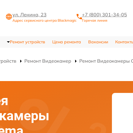
ул. Ленина, 23
+7 (800) 301-34-05
Адрес сервисного центра Blackmagic
Горячая линия
Ремонт устройств
Цена ремонта
Вакансии
Контакт
тройств
Ремонт Видеокамер
Ремонт Видеокамеры 
ея
окамеры
nema