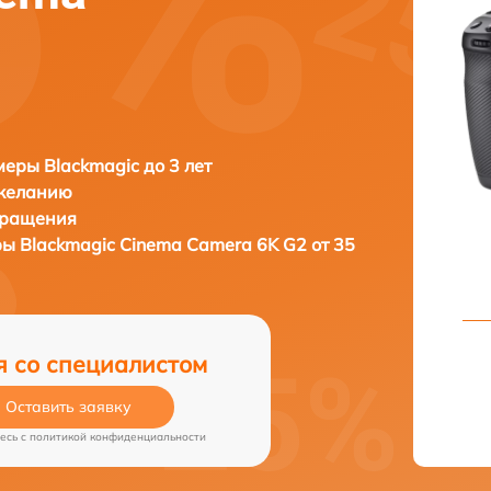
еры Blackmagic до 3 лет
 желанию
бращения
ры
Blackmagic Cinema Camera 6K G2 от 35
я со специалистом
Оставить заявку
есь c
политикой конфиденциальности