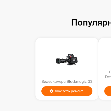
Популярн
Des
Видеокамера Blackmagic G2
Заказать ремонт