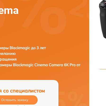
nema
еры Blackmagic до 3 лет
 желанию
бращения
камеры
Blackmagic Cinema Camera 6K Pro от
я со специалистом
Оставить заявку