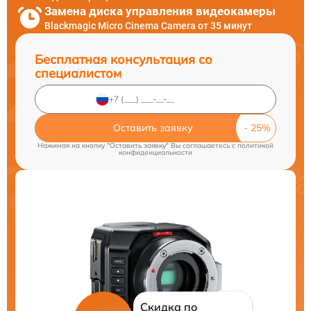
Замена диска управления видеокамеры
Blackmagic Micro Cinema Camera от 35 минут
Бесплатная консультация со
специалистом
Оставить заявку
Нажимая на кнопку "Оставить заявку" Вы соглашаетесь c
политикой
конфиденциальности
Скидка по