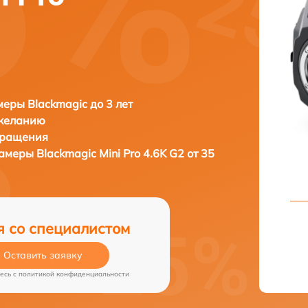
еры Blackmagic до 3 лет
 желанию
бращения
камеры
Blackmagic Mini Pro 4.6K G2 от 35
я со специалистом
Оставить заявку
есь c
политикой конфиденциальности