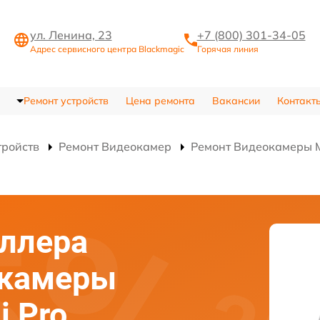
ул. Ленина, 23
+7 (800) 301-34-05
Адрес сервисного центра Blackmagic
Горячая линия
Ремонт устройств
Цена ремонта
Вакансии
Контакт
тройств
Ремонт Видеокамер
Ремонт Видеокамеры Mi
ллера
окамеры
i Pro