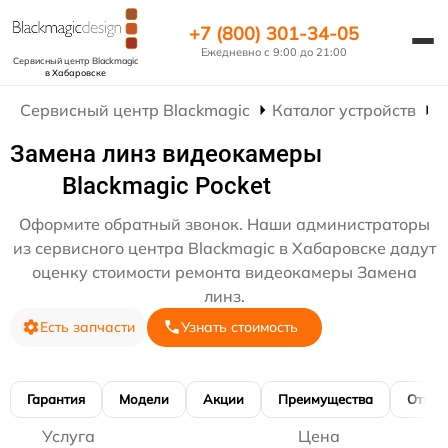
+7 (800) 301-34-05
Ежедневно с 9:00 до 21:00
Сервисный центр Blackmagic
в Хабаровске
Сервисный центр Blackmagic
Каталог устройств
Р
Замена линз видеокамеры
Blackmagic Pocket
Оформите обратный звонок. Наши администраторы
из сервисного центра Blackmagic в Хабаровске дадут
оценку стоимости ремонта видеокамеры Замена
линз.
Есть запчасти
Узнать стоимость
Гарантия
Модели
Акции
Преимущества
Отзы
Услуга
Цена