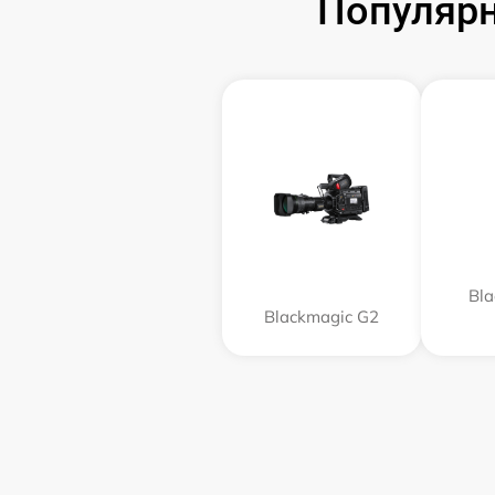
Популярн
Bla
Blackmagic G2