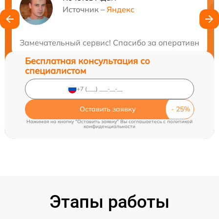
Нужна консультация?
Источник –
Яндекс
Закажите бесплатную консультацию
Замечательный сервис! Спасибо за оперативность 
Бесплатная консультация со
специалистом
Оставить заявку
Нажимая на кнопку "Оставить заявку" Вы соглашаетесь c
политикой
конфиденциальности
Этапы работы