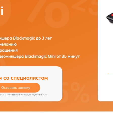
i
шера Blackmagic до 3 лет
 желанию
бращения
идеомикшера
Blackmagic Mini от 35 минут
я со специалистом
Оставить заявку
есь c
политикой конфиденциальности