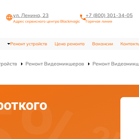
ул. Ленина, 23
+7 (800) 301-34-05
Адрес сервисного центра Blackmagic
Горячая линия
Ремонт устройств
Цена ремонта
Вакансии
Контакт
тройств
Ремонт Видеомикшеров
Ремонт Видеомикш
роткого
а